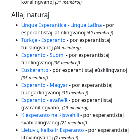
korelingvanoj
(31 membroj)
Aliaj naturaj
Lingua Esperantica - Lingua Latīna
- por
esperantistaj latinlingvanoj
(69 membroj)
Türkçe - Esperanto
- por esperantistaj
turklingvanoj
(44 membroj)
Esperanto - Suomi
- por esperantistaj
finnlingvanoj
(36 membroj)
Euskeranto
- por esperantistaj eŭsklingvanoj
(35 membroj)
Esperanto - Magyar
- por esperantistaj
hungarlingvanoj
(33 membroj)
Esperanto - avañe'ẽ
- por esperantistaj
gvaranilingvanoj
(29 membroj)
Kiesperanto na Kiswahili
- por esperantistaj
svahilalingvanoj
(22 membroj)
Lietuvių kalba ir Esperanto
- por esperantistaj
litovlingvanoj
(2 membroj)