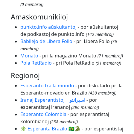
(0 membroj)
Amaskomunikiloj
punkto.info aŭskultantoj
- por aŭskultantoj
de podkastoj de punkto.info
(142 membroj)
Babilejo de Libera Folio
- pri Libera Folio
(76
membroj)
Monato
- pri la magazino Monato
(71 membroj)
Pola RetRadio
- pri Pola RetRadio
(51 membroj)
Regionoj
Esperanto tra la mondo
- por diskutado pri la
Esperanto-movado en Brazilo
(430 membroj)
Iranaj Esperantistoj | اسپرانتو
- por
esperantistaj irananoj
(296 membroj)
Esperanto Colombia
- por esperantistaj
kolombianoj
(238 membroj)
✳️ Esperanta Brazilo 🇧🇷🐊
- por esperantistaj