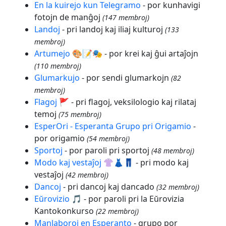
En la kuirejo kun Telegramo
- por kunhavigi
fotojn de manĝoj
(147 membroj)
Landoj
- pri landoj kaj iliaj kulturoj
(133
membroj)
Artumejo 🎨📝🎭
- por krei kaj ĝui artaĵojn
(110 membroj)
Glumarkujo
- por sendi glumarkojn
(82
membroj)
Flagoj 🚩
- pri flagoj, veksilologio kaj rilataj
temoj
(75 membroj)
EsperOri - Esperanta Grupo pri Origamio
-
por origamio
(54 membroj)
Sportoj
- por paroli pri sportoj
(48 membroj)
Modo kaj vestaĵoj 👚👗👖
- pri modo kaj
vestaĵoj
(42 membroj)
Dancoj
- pri dancoj kaj dancado
(32 membroj)
Eŭrovizio 🎵
- por paroli pri la Eŭrovizia
Kantokonkurso
(22 membroj)
Manlaboroj en Esperanto
- grupo por