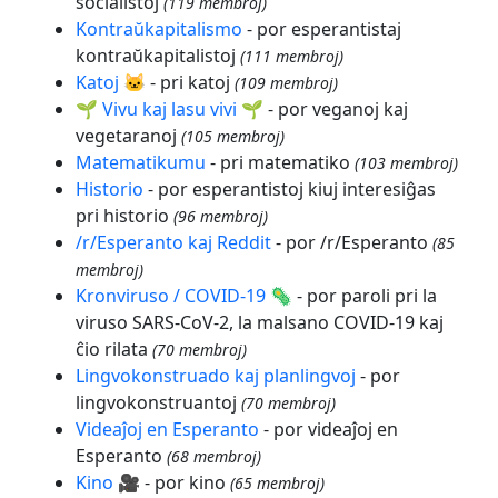
socialistoj
(119 membroj)
Kontraŭkapitalismo
- por esperantistaj
kontraŭkapitalistoj
(111 membroj)
Katoj 🐱
- pri katoj
(109 membroj)
🌱 Vivu kaj lasu vivi 🌱
- por veganoj kaj
vegetaranoj
(105 membroj)
Matematikumu
- pri matematiko
(103 membroj)
Historio
- por esperantistoj kiuj interesiĝas
pri historio
(96 membroj)
/r/Esperanto kaj Reddit
- por /r/Esperanto
(85
membroj)
Kronviruso / COVID-19 🦠
- por paroli pri la
viruso SARS-CoV-2, la malsano COVID-19 kaj
ĉio rilata
(70 membroj)
Lingvokonstruado kaj planlingvoj
- por
lingvokonstruantoj
(70 membroj)
Videaĵoj en Esperanto
- por videaĵoj en
Esperanto
(68 membroj)
Kino 🎥
- por kino
(65 membroj)