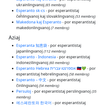
ukrainlingvanoj
(65 membroj)
Esperanto sk-cs
- por esperantistaj
ĉeĥlingvanoj kaj slovaklingvanoj
(53 membroj)
Makedona kaj Esperanto
- por esperantistaj
makedonlingvanoj
(7 membroj)
Aziaj
Esperanta 知恵袋
- por esperantistaj
japanlingvanoj
(112 membroj)
Esperanto - Indonesia
- por esperantistaj
indonezilingvanoj
(60 membroj)
Esperanto Hebrea אספרנטו עברית 🇮🇱💚
- por
esperantistaj hebrelingvanoj
(58 membroj)
Esperanto – 中文
- por esperantistaj
ĉinlingvanoj
(54 membroj)
Persuloj
- por esperantistaj perslingvanoj
(35
membroj)
에스페란토와 한국어
- por esperantistaj