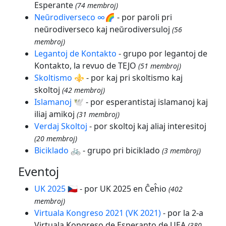
Esperante
(74 membroj)
Neŭrodiverseco ∞🌈
- por paroli pri
neŭrodiverseco kaj neŭrodiversuloj
(56
membroj)
Legantoj de Kontakto
- grupo por legantoj de
Kontakto, la revuo de TEJO
(51 membroj)
Skoltismo ⚜️
- por kaj pri skoltismo kaj
skoltoj
(42 membroj)
Islamanoj 🕊
- por esperantistaj islamanoj kaj
iliaj amikoj
(31 membroj)
Verdaj Skoltoj
- por skoltoj kaj aliaj interesitoj
(20 membroj)
Biciklado 🚲
- grupo pri biciklado
(3 membroj)
Eventoj
UK 2025 🇨🇿
- por UK 2025 en Ĉeĥio
(402
membroj)
Virtuala Kongreso 2021 (VK 2021)
- por la 2-a
Virtuala Kongreso de Esperanto de UEA
(380