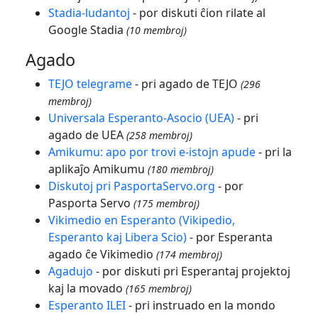
Stadia-ludantoj
- por diskuti ĉion rilate al
Google Stadia
(10 membroj)
Agado
TEJO telegrame
- pri agado de TEJO
(296
membroj)
Universala Esperanto-Asocio (UEA)
- pri
agado de UEA
(258 membroj)
Amikumu: apo por trovi e-istojn apude
- pri la
aplikaĵo Amikumu
(180 membroj)
Diskutoj pri PasportaServo.org
- por
Pasporta Servo
(175 membroj)
Vikimedio en Esperanto (Vikipedio,
Esperanto kaj Libera Scio)
- por Esperanta
agado ĉe Vikimedio
(174 membroj)
Agadujo
- por diskuti pri Esperantaj projektoj
kaj la movado
(165 membroj)
Esperanto ILEI
- pri instruado en la mondo