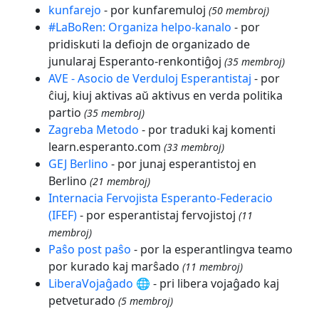
kunfarejo
- por kunfaremuloj
(50 membroj)
#LaBoRen: Organiza helpo-kanalo
- por
pridiskuti la defiojn de organizado de
junularaj Esperanto-renkontiĝoj
(35 membroj)
AVE - Asocio de Verduloj Esperantistaj
- por
ĉiuj, kiuj aktivas aŭ aktivus en verda politika
partio
(35 membroj)
Zagreba Metodo
- por traduki kaj komenti
learn.esperanto.com
(33 membroj)
GEJ Berlino
- por junaj esperantistoj en
Berlino
(21 membroj)
Internacia Fervojista Esperanto-Federacio
(IFEF)
- por esperantistaj fervojistoj
(11
membroj)
Paŝo post paŝo
- por la esperantlingva teamo
por kurado kaj marŝado
(11 membroj)
LiberaVojaĝado 🌐
- pri libera vojaĝado kaj
petveturado
(5 membroj)