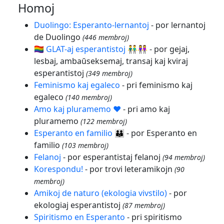
Homoj
Duolingo: Esperanto-lernantoj
- por lernantoj
de Duolingo
(446 membroj)
🏳️‍🌈 GLAT-aj esperantistoj 👬👭
- por gejaj,
lesbaj, ambaŭseksemaj, transaj kaj kviraj
esperantistoj
(349 membroj)
Feminismo kaj egaleco
- pri feminismo kaj
egaleco
(140 membroj)
Amo kaj pluramemo ❤️
- pri amo kaj
pluramemo
(122 membroj)
Esperanto en familio 👪
- por Esperanto en
familio
(103 membroj)
Felanoj
- por esperantistaj felanoj
(94 membroj)
Korespondu!
- por trovi leteramikojn
(90
membroj)
Amikoj de naturo (ekologia vivstilo)
- por
ekologiaj esperantistoj
(87 membroj)
Spiritismo en Esperanto
- pri spiritismo