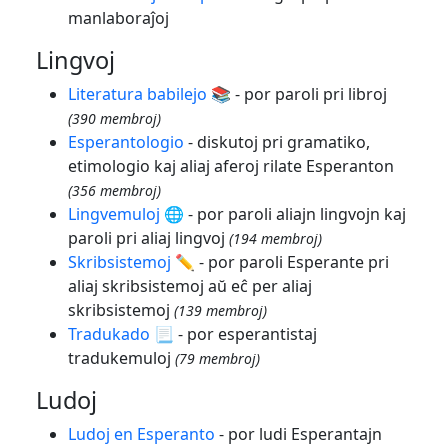
manlaboraĵoj
Lingvoj
Literatura babilejo 📚
- por paroli pri libroj
(390 membroj)
Esperantologio
- diskutoj pri gramatiko,
etimologio kaj aliaj aferoj rilate Esperanton
(356 membroj)
Lingvemuloj 🌐
- por paroli aliajn lingvojn kaj
paroli pri aliaj lingvoj
(194 membroj)
Skribsistemoj ✏️
- por paroli Esperante pri
aliaj skribsistemoj aŭ eĉ per aliaj
skribsistemoj
(139 membroj)
Tradukado 📃
- por esperantistaj
tradukemuloj
(79 membroj)
Ludoj
Ludoj en Esperanto
- por ludi Esperantajn