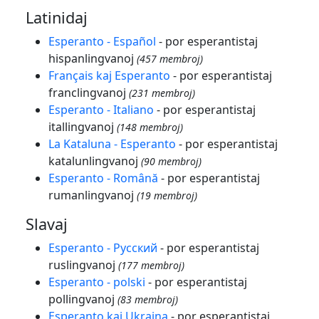
Latinidaj
Esperanto - Español
- por esperantistaj
hispanlingvanoj
(457 membroj)
Français kaj Esperanto
- por esperantistaj
franclingvanoj
(231 membroj)
Esperanto - Italiano
- por esperantistaj
itallingvanoj
(148 membroj)
La Kataluna - Esperanto
- por esperantistaj
katalunlingvanoj
(90 membroj)
Esperanto - Română
- por esperantistaj
rumanlingvanoj
(19 membroj)
Slavaj
Esperanto - Русский
- por esperantistaj
ruslingvanoj
(177 membroj)
Esperanto - polski
- por esperantistaj
pollingvanoj
(83 membroj)
Esperanto kaj Ukraina
- por esperantistaj