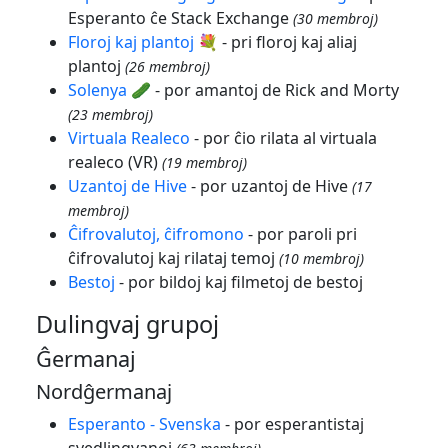
Esperanto ĉe Stack Exchange
(30 membroj)
Floroj kaj plantoj 💐
- pri floroj kaj aliaj
plantoj
(26 membroj)
Solenya 🥒
- por amantoj de Rick and Morty
(23 membroj)
Virtuala Realeco
- por ĉio rilata al virtuala
realeco (VR)
(19 membroj)
Uzantoj de Hive
- por uzantoj de Hive
(17
membroj)
Ĉifrovalutoj, ĉifromono
- por paroli pri
ĉifrovalutoj kaj rilataj temoj
(10 membroj)
Bestoj
- por bildoj kaj filmetoj de bestoj
Dulingvaj grupoj
Ĝermanaj
Nordĝermanaj
Esperanto - Svenska
- por esperantistaj