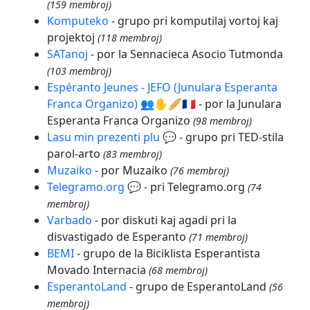
(159 membroj)
Komputeko
- grupo pri komputilaj vortoj kaj
projektoj
(118 membroj)
SATanoj
- por la Sennacieca Asocio Tutmonda
(103 membroj)
Espéranto Jeunes - JEFO (Junulara Esperanta
Franca Organizo) 👥✋️🥖🇫🇷
- por la Junulara
Esperanta Franca Organizo
(98 membroj)
Lasu min prezenti plu 💬
- grupo pri TED-stila
parol-arto
(83 membroj)
Muzaiko
- por Muzaiko
(76 membroj)
Telegramo.org 💬
- pri Telegramo.org
(74
membroj)
Varbado
- por diskuti kaj agadi pri la
disvastigado de Esperanto
(71 membroj)
BEMI
- grupo de la Biciklista Esperantista
Movado Internacia
(68 membroj)
EsperantoLand
- grupo de EsperantoLand
(56
membroj)