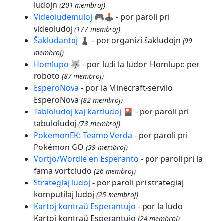
ludojn
(201 membroj)
Videoludemuloj 🎮🕹
- por paroli pri
videoludoj
(177 membroj)
Ŝakludantoj ♟
- por organizi ŝakludojn
(99
membroj)
Homlupo 🐺
- por ludi la ludon Homlupo per
roboto
(87 membroj)
EsperoNova
- por la Minecraft-servilo
EsperoNova
(82 membroj)
Tabloludoj kaj kartludoj 🎴
- por paroli pri
tabuloludoj
(73 membroj)
PokemonEK: Teamo Verda
- por paroli pri
Pokémon GO
(39 membroj)
Vortjo/Wordle en Esperanto
- por paroli pri la
fama vortoludo
(26 membroj)
Strategiaj ludoj
- por paroli pri strategiaj
komputilaj ludoj
(25 membroj)
Kartoj kontraŭ Esperantujo
- por la ludo
Kartoj kontraŭ Esperantujo
(24 membroj)