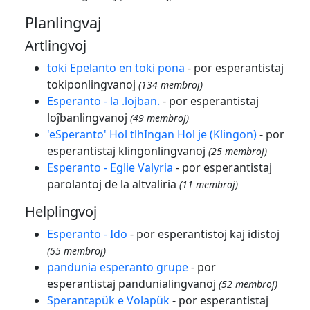
Planlingvaj
Artlingvoj
toki Epelanto en toki pona
- por esperantistaj
tokiponlingvanoj
(134 membroj)
Esperanto - la .lojban.
- por esperantistaj
loĵbanlingvanoj
(49 membroj)
'eSperanto' Hol tlhIngan Hol je (Klingon)
- por
esperantistaj klingonlingvanoj
(25 membroj)
Esperanto - Eglie Valyria
- por esperantistaj
parolantoj de la altvaliria
(11 membroj)
Helplingvoj
Esperanto - Ido
- por esperantistoj kaj idistoj
(55 membroj)
pandunia esperanto grupe
- por
esperantistaj pandunialingvanoj
(52 membroj)
Sperantapük e Volapük
- por esperantistaj