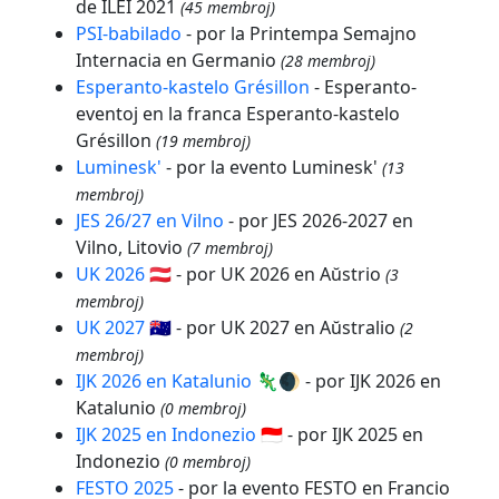
de ILEI 2021
(45 membroj)
PSI-babilado
- por la Printempa Semajno
Internacia en Germanio
(28 membroj)
Esperanto-kastelo Grésillon
- Esperanto-
eventoj en la franca Esperanto-kastelo
Grésillon
(19 membroj)
Luminesk'
- por la evento Luminesk'
(13
membroj)
JES 26/27 en Vilno
- por JES 2026-2027 en
Vilno, Litovio
(7 membroj)
UK 2026 🇦🇹
- por UK 2026 en Aŭstrio
(3
membroj)
UK 2027 🇦🇺
- por UK 2027 en Aŭstralio
(2
membroj)
IJK 2026 en Katalunio 🦎🌒
- por IJK 2026 en
Katalunio
(0 membroj)
IJK 2025 en Indonezio 🇮🇩
- por IJK 2025 en
Indonezio
(0 membroj)
FESTO 2025
- por la evento FESTO en Francio