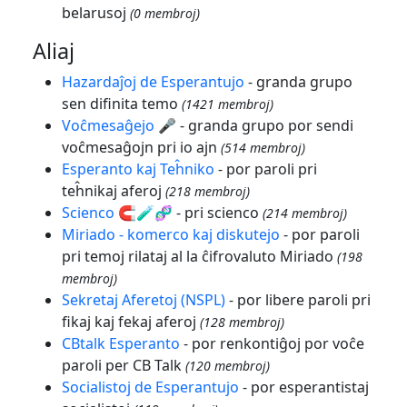
belarusoj
(0 membroj)
Aliaj
Hazardaĵoj de Esperantujo
- granda grupo
sen difinita temo
(1421 membroj)
Voĉmesaĝejo 🎤
- granda grupo por sendi
voĉmesaĝojn pri io ajn
(514 membroj)
Esperanto kaj Teĥniko
- por paroli pri
teĥnikaj aferoj
(218 membroj)
Scienco 🧲🧪🧬
- pri scienco
(214 membroj)
Miriado - komerco kaj diskutejo
- por paroli
pri temoj rilataj al la ĉifrovaluto Miriado
(198
membroj)
Sekretaj Aferetoj (NSPL)
- por libere paroli pri
fikaj kaj fekaj aferoj
(128 membroj)
CBtalk Esperanto
- por renkontiĝoj por voĉe
paroli per CB Talk
(120 membroj)
Socialistoj de Esperantujo
- por esperantistaj