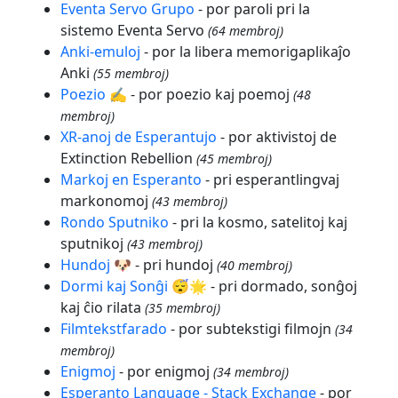
Eventa Servo Grupo
- por paroli pri la
sistemo Eventa Servo
(64 membroj)
Anki-emuloj
- por la libera memorigaplikaĵo
Anki
(55 membroj)
Poezio ✍️
- por poezio kaj poemoj
(48
membroj)
XR-anoj de Esperantujo
- por aktivistoj de
Extinction Rebellion
(45 membroj)
Markoj en Esperanto
- pri esperantlingvaj
markonomoj
(43 membroj)
Rondo Sputniko
- pri la kosmo, satelitoj kaj
sputnikoj
(43 membroj)
Hundoj 🐶
- pri hundoj
(40 membroj)
Dormi kaj Sonĝi 😴🌟
- pri dormado, sonĝoj
kaj ĉio rilata
(35 membroj)
Filmtekstfarado
- por subtekstigi filmojn
(34
membroj)
Enigmoj
- por enigmoj
(34 membroj)
Esperanto Language - Stack Exchange
- por